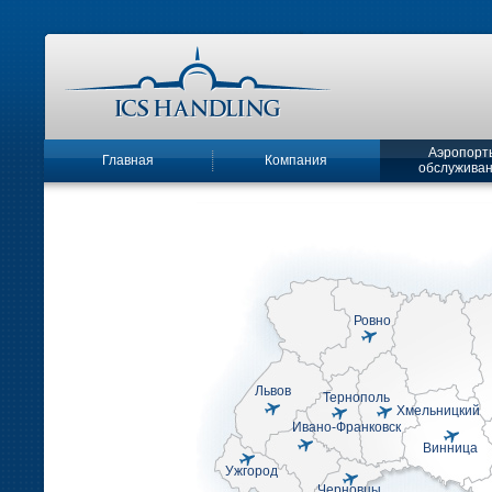
Аэропорт
Главная
Компания
обслужива
Ровно
Львов
Тернополь
Хмельницкий
Ивано-Франковск
Винница
Ужгород
Черновцы